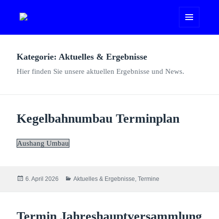
MENÜ
UND
WIDGETS
Kategorie:
Aktuelles & Ergebnisse
Hier finden Sie unsere aktuellen Ergebnisse und News.
Kegelbahnumbau Terminplan
Aushang Umbau
Veröffentlicht
Kategorien
6. April 2026
Aktuelles & Ergebnisse
,
Termine
am
Termin Jahreshauptversammlung