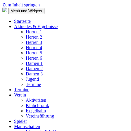
Zum Inhalt springen
Menü und Widgets
Startseite
Aktuelles & Ergebnisse
Herren 1
Herren 2
Herren 3
Herren 4
Herren 5
Herren 6
Damen 1
Damen 2
Damen 3
Jugend
Termine
Termine
Verein
Aktivitäten
Klubchronik
Kegelbahn
Vereinsführung
Spieler
Mannschaften