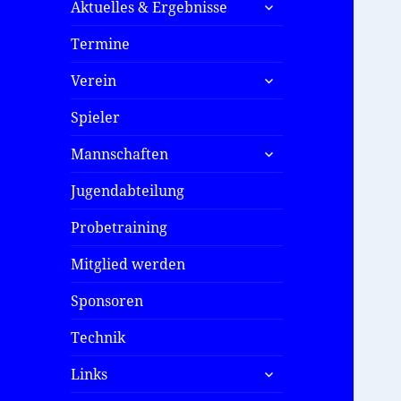
untermenü
Aktuelles & Ergebnisse
öffnen
Termine
untermenü
Verein
öffnen
Spieler
untermenü
Mannschaften
öffnen
Jugendabteilung
Probetraining
Mitglied werden
Sponsoren
Technik
untermenü
Links
öffnen