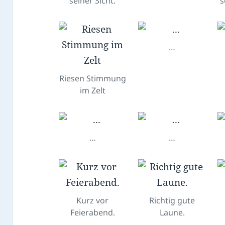
seiner Sicht.
s
…
Riesen Stimmung
im Zelt
…
…
Kurz vor
Richtig gute
Feierabend.
Laune.