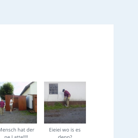
Mensch hat der
Eieiei wo is es
ne Latte!!!!
denn?