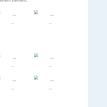
einem Element.
…
…
…
…
…
…