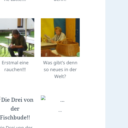
Erstmal eine
Was gibt’s denn
rauchen!!!
so neues in der
Welt?
…
ie Drei von der